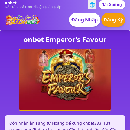
onbet
🌐
Tải Xuống
Nền tảng cá cược di động đẳng cấp
Đăng Nhập
Đăng Ký
onbet Emperor’s Favour
Đón nhận ân sủng từ Hoàng đế cùng onbet333. Tựa
game cung đình xa hoa mang đến trải nghiệm độc đáo